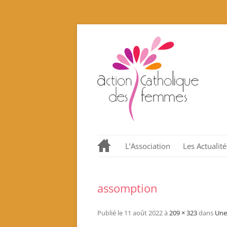
L’Association
Les Actualité
Notre histoire en quelques
dates.
assomption
Nos valeurs promues et
incarnées
Publié le
11 août 2022
à
209 × 323
dans
Une 
Que proposons nous ?