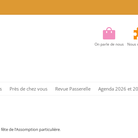
On parle de nous
Nous 
Aller
au
s
Près de chez vous
Revue Passerelle
Agenda 2026 et 2
contenu
Région Centre
Région Centre Est
Région EST
fête de l’Assomption particulière
.
Région Ile de France