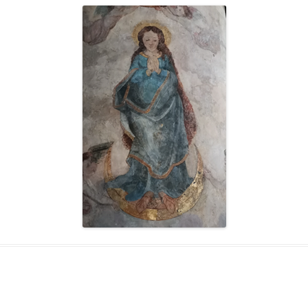
Région Midi Pyrénées
Région Provence
Méditerranée
Région Sud-Ouest
Région Nord
Région Ouest