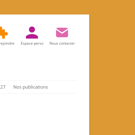
rejoindre
Espace perso
Nous contacter
027
Nos publications
Réalités d’aujourd’hui
Marie
Les Actes de l’association
Spiritualité féminine