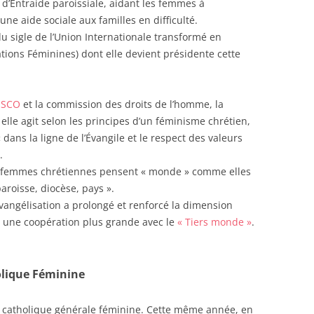
e d’Entraide paroissiale, aidant les femmes à
ne aide sociale aux familles en difficulté.
du sigle de l’Union Internationale transformé en
ions Féminines) dont elle devient présidente cette
ESCO
et la commission des droits de l’homme, la
elle agit selon les principes d’un féminisme chrétien,
dans la ligne de l’Évangile et le respect des valeurs
.
 les femmes chrétiennes pensent « monde » comme elles
paroisse, diocèse, pays ».
évangélisation a prolongé et renforcé la dimension
é une coopération plus grande avec le
« Tiers monde »
.
olique Féminine
on catholique générale féminine. Cette même année, en