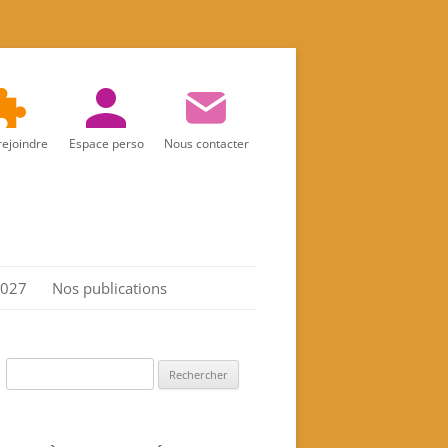
rejoindre
Espace perso
Nous contacter
2027
Nos publications
Réalités d’aujourd’hui
Marie
Rechercher :
Les Actes de l’association
Spiritualité féminine