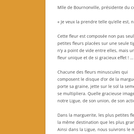
Notre fonctionnement
Mlle de Bournonville, présidente du com
Quel projet associatif 2024-
2026?
« Je veux la prendre telle qu’elle est,
Quels sont nos partenaires ?
Cette fleur est composée non pas seu
petites fleurs placées sur une seule tig
n’y a point de vide entre elles, mais 
fleur unique et de si gracieux effet ! …
Chacune des fleurs minuscules qui
composent le disque d’or de la margu
porte sa graine, jette sur le sol la se
se multipliera. Quelle gracieuse imag
notre Ligue, de son union, de son acti
Dans la marguerite, les plus petites fl
la même destination que les plus gra
Ainsi dans la Ligue, nous suivrons le