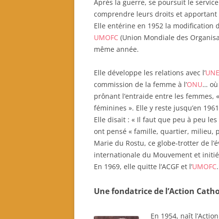
Après la guerre, se poursuit le servic
comprendre leurs droits et apportant u
Elle entérine en 1952 la modification 
UMOFC
(Union Mondiale des Organisat
même année.
Elle développe les relations avec l’
UN
commission de la femme à l’
ONU
… où 
prônant l’entraide entre les femmes, « 
féminines ». Elle y reste jusqu’en 1961
Elle disait : « Il faut que peu à peu
ont pensé « famille, quartier, milieu, 
Marie du Rostu, ce globe-trotter de l’
internationale du Mouvement et initi
En 1969, elle quitte l’ACGF et l’
UMOFC
.
Une fondatrice de l’Action Cath
En 1954, naît l’Acti