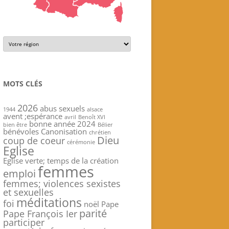
MOTS CLÉS
2026
abus sexuels
1944
alsace
avent ;espérance
avril
Benoît XVI
bonne année 2024
bien être
Bélier
bénévoles
Canonisation
chrétien
Dieu
coup de coeur
cérémonie
Eglise
Eglise verte; temps de la création
femmes
emploi
femmes; violences sexistes
et sexuelles
méditations
foi
noël
Pape
parité
Pape François Ier
participer