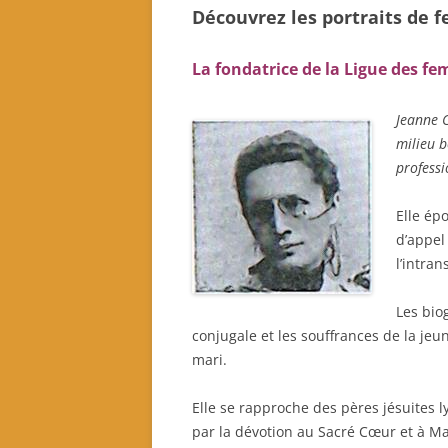
Découvrez les
portraits
de
f
La fondatrice de la
Ligue des fe
Jeanne C
milieu b
professi
Elle épo
d’appel
l’intra
Les bio
conjugale et les souffrances de la jeu
mari.
Elle se rapproche des pères jésuites 
par la dévotion au Sacré Cœur et à Mari