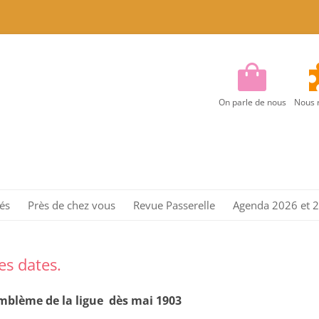
On parle de nous
Nous 
Aller
au
tés
Près de chez vous
Revue Passerelle
Agenda 2026 et 
contenu
Région Centre
Région Centre Est
es dates.
Région EST
 emblème de la ligue dès mai 1903
Région Ile de France