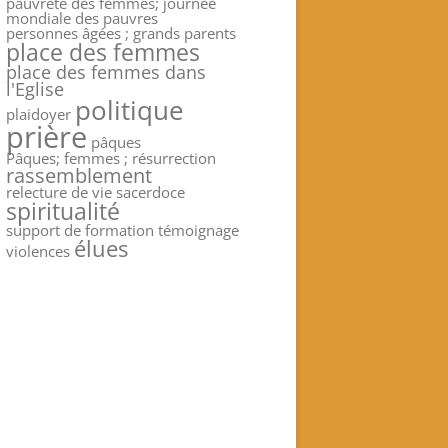
pauvreté des femmes; journée
mondiale des pauvres
personnes âgées ; grands parents
place des femmes
place des femmes dans
l'Eglise
politique
plaidoyer
prière
pâques
Pâques; femmes ; résurrection
rassemblement
relecture de vie
sacerdoce
spiritualité
support de formation
témoignage
élues
violences