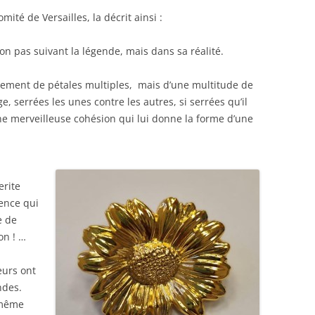
Région Midi Pyrénées
ité de Versailles, la décrit ainsi :
Région Provence
Méditerranée
 non pas suivant la légende, mais dans sa réalité.
Région Sud-Ouest
lement de pétales multiples, mais d’une multitude de
Région Nord
e, serrées les unes contre les autres, si serrées qu’il
Région Ouest
une merveilleuse cohésion qui lui donne la forme d’une
erite
mence qui
e de
on ! …
eurs ont
ndes.
 même