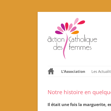
L’Association
Les Actuali
Notre histoire en quelques
dates.
Notre histoire en quelqu
Nos valeurs promues et
incarnées
Il était une fois la marguerite,
Que proposons nous ?