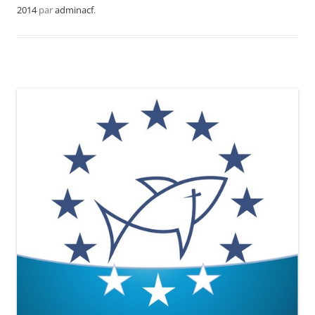
2014
par
adminacf
.