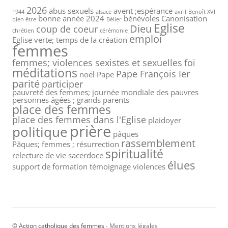
2026
abus sexuels
avent ;espérance
1944
alsace
avril
Benoît XVI
bonne année 2024
bénévoles
Canonisation
bien être
Bélier
Eglise
Dieu
coup de coeur
chrétien
cérémonie
emploi
Eglise verte; temps de la création
femmes
femmes; violences sexistes et sexuelles
foi
méditations
Pape François Ier
noël
Pape
parité
participer
pauvreté des femmes; journée mondiale des pauvres
personnes âgées ; grands parents
place des femmes
place des femmes dans l'Eglise
plaidoyer
prière
politique
pâques
rassemblement
Pâques; femmes ; résurrection
spiritualité
relecture de vie
sacerdoce
élues
support de formation
témoignage
violences
© Action catholique des femmes -
Mentions légales