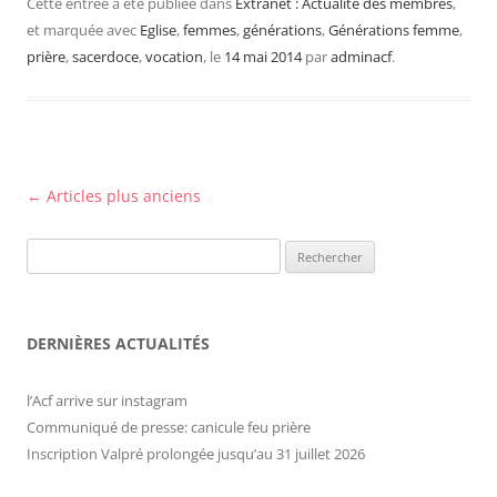
Cette entrée a été publiée dans
Extranet : Actualité des membres
,
et marquée avec
Eglise
,
femmes
,
générations
,
Générations femme
,
prière
,
sacerdoce
,
vocation
, le
14 mai 2014
par
adminacf
.
Navigation
←
Articles plus anciens
des
Rechercher :
articles
DERNIÈRES ACTUALITÉS
l’Acf arrive sur instagram
Communiqué de presse: canicule feu prière
Inscription Valpré prolongée jusqu’au 31 juillet 2026