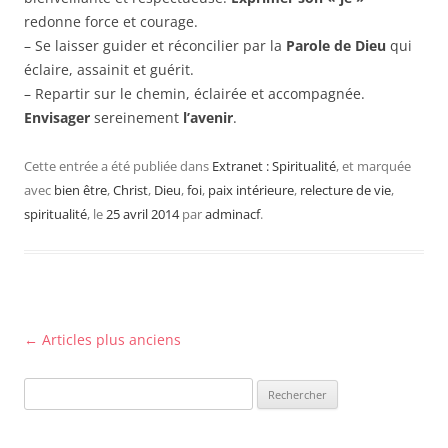
redonne force et courage.
– Se laisser guider et réconcilier par la
Parole de Dieu
qui
éclaire, assainit et guérit.
– Repartir sur le chemin, éclairée et accompagnée.
Envisager
sereinement
l’avenir
.
Cette entrée a été publiée dans
Extranet : Spiritualité
, et marquée
avec
bien être
,
Christ
,
Dieu
,
foi
,
paix intérieure
,
relecture de vie
,
spiritualité
, le
25 avril 2014
par
adminacf
.
Navigation
←
Articles plus anciens
des
Rechercher :
articles