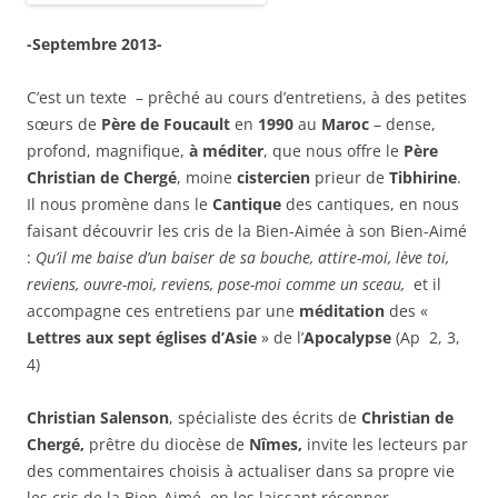
-Septembre 2013-
C’est un texte – prêché au cours d’entretiens, à des petites
sœurs de
Père de Foucault
en
1990
au
Maroc
– dense,
profond, magnifique,
à méditer
, que nous offre le
Père
Christian de Chergé
, moine
cistercien
prieur de
Tibhirine
.
Il nous promène dans le
Cantique
des cantiques, en nous
faisant découvrir les cris de la Bien-Aimée à son Bien-Aimé
:
Qu’il me baise d’un baiser de sa bouche, attire-
moi, lève toi,
reviens, ouvre-
moi, reviens, pose-
moi comme un sceau,
et il
accompagne ces entretiens par une
médi­tation
des «
Lettres aux sept églises d’Asie
» de l’
Apocalypse
(Ap 2, 3,
4)
Christian Salenson
, spécialiste des écrits de
Christian de
Chergé,
prêtre du diocèse de
Nîmes,
invite les lecteurs par
des commentaires choisis à actualiser dans sa propre vie
les cris de la Bien-Aimé, en les laissant résonner.