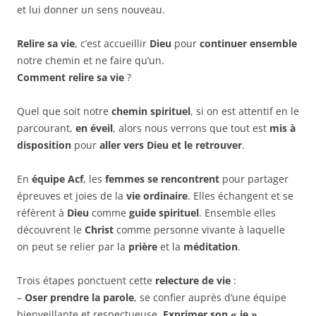
et lui donner un sens nouveau.
Relire sa vie
, c’est accueillir
Dieu
pour
continuer ensemble
notre chemin et ne faire qu’un.
Comment relire sa vie
?
Quel que soit notre
chemin spirituel
, si on est attentif en le
parcourant,
en éveil
, alors nous verrons que tout est
mis à
disposition
pour
aller vers Dieu et le retrouver
.
En
équipe Acf
, les
femmes se rencontrent
pour partager
épreuves et joies de la
vie ordinaire
. Elles échangent et se
réfèrent à
Dieu
comme
guide spirituel
. Ensemble elles
découvrent le
Christ
comme personne vivante à laquelle
on peut se relier par la
prière
et la
méditation
.
Trois étapes ponctuent cette
relecture de vie
:
–
Oser prendre la parole
, se confier auprès d’une équipe
bienveillante et respectueuse.
Exprimer son « je »