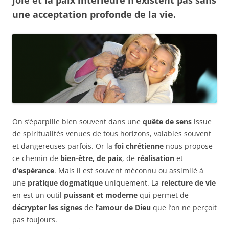
joie et la
paix intérieure
n’existent pas sans
une
acceptation profonde de la vie
.
On s’éparpille bien souvent dans une
quête de sens
issue
de spiritualités venues de tous horizons, valables souvent
et dangereuses parfois. Or la
foi chrétienne
nous propose
ce chemin de
bien-être, de paix
, de
réalisation
et
d’espérance
. Mais il est souvent méconnu ou assimilé à
une
pratique dogmatique
uniquement. La
relecture de vie
en est un outil
puissant et moderne
qui permet de
décrypter les signes
de
l’amour de Dieu
que l’on ne perçoit
pas toujours.