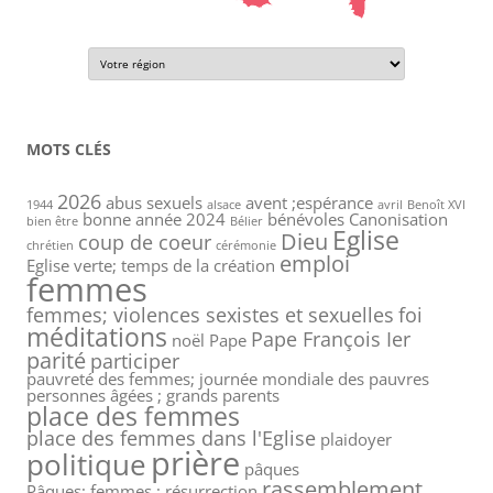
MOTS CLÉS
2026
abus sexuels
avent ;espérance
1944
alsace
avril
Benoît XVI
bonne année 2024
bénévoles
Canonisation
bien être
Bélier
Eglise
Dieu
coup de coeur
chrétien
cérémonie
emploi
Eglise verte; temps de la création
femmes
femmes; violences sexistes et sexuelles
foi
méditations
Pape François Ier
noël
Pape
parité
participer
pauvreté des femmes; journée mondiale des pauvres
personnes âgées ; grands parents
place des femmes
place des femmes dans l'Eglise
plaidoyer
prière
politique
pâques
rassemblement
Pâques; femmes ; résurrection