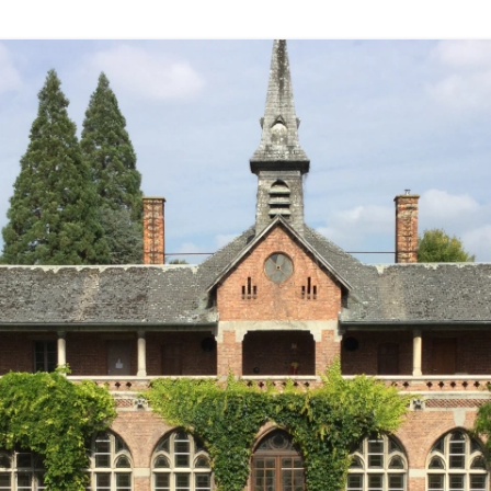
Région Midi Pyrénées
Région Provence
Méditerranée
Région Sud-Ouest
Région Nord
Région Ouest