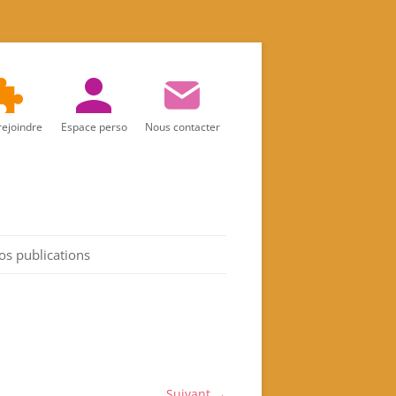
rejoindre
Espace perso
Nous contacter
os publications
Réalités d’aujourd’hui
Marie
Les Actes de l’association
Spiritualité féminine
Suivant →