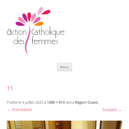
Aller
Menu
au
contenu
11
Publié le
4 juillet 2025
à
1080 × 810
dans
Région Ouest
.
← Précédent
Suivant →