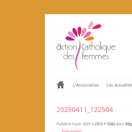
L’Association
Les Actualité
Notre histoire en quelques
dates.
20250411_122504
Nos valeurs promues et
incarnées
Publié le
6 juin 2025
à
2312 × 1042
dans
Rég
Que proposons nous ?
← Précédent