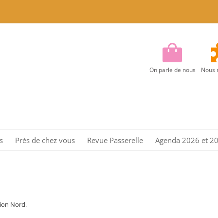
On parle de nous
Nous 
Aller
au
s
Près de chez vous
Revue Passerelle
Agenda 2026 et 2
contenu
Région Centre
Région Centre Est
Région EST
ion Nord
.
Région Ile de France