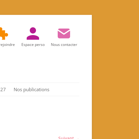
rejoindre
Espace perso
Nous contacter
027
Nos publications
Réalités d’aujourd’hui
Marie
Les Actes de l’association
Spiritualité féminine
Suivant →