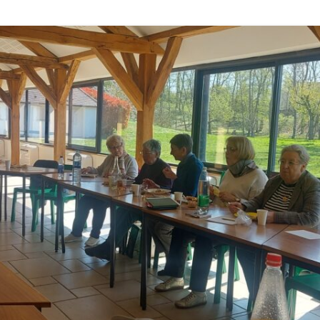
Région Midi Pyrénées
Région Provence
Méditerranée
Région Sud-Ouest
Région Nord
Région Ouest