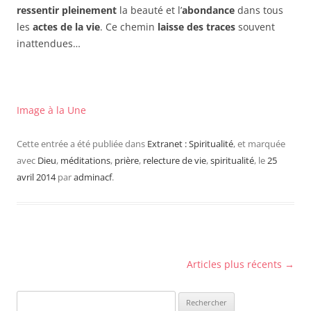
ressentir pleinement
la beauté et l’
abondance
dans tous
les
actes de la vie
. Ce chemin
laisse des traces
souvent
inattendues…
Image à la Une
Cette entrée a été publiée dans
Extranet : Spiritualité
, et marquée
avec
Dieu
,
méditations
,
prière
,
relecture de vie
,
spiritualité
, le
25
avril 2014
par
adminacf
.
Navigation
Articles plus récents
→
des
Rechercher :
articles