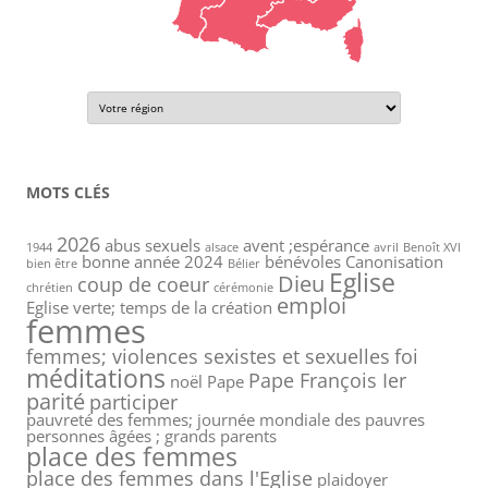
MOTS CLÉS
2026
abus sexuels
avent ;espérance
1944
alsace
avril
Benoît XVI
bonne année 2024
bénévoles
Canonisation
bien être
Bélier
Eglise
Dieu
coup de coeur
chrétien
cérémonie
emploi
Eglise verte; temps de la création
femmes
femmes; violences sexistes et sexuelles
foi
méditations
Pape François Ier
noël
Pape
parité
participer
pauvreté des femmes; journée mondiale des pauvres
personnes âgées ; grands parents
place des femmes
place des femmes dans l'Eglise
plaidoyer