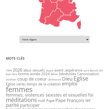
MOTS CLÉS
2026
abus sexuels
avent ;espérance
1944
alsace
avril
Benoît XVI
bonne année 2024
bénévoles
Canonisation
bien être
Bélier
Eglise
Dieu
coup de coeur
chrétien
cérémonie
emploi
Eglise verte; temps de la création
femmes
femmes; violences sexistes et sexuelles
foi
méditations
Pape François Ier
noël
Pape
parité
participer