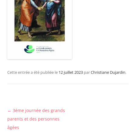
Cette entrée a été publiée le
12 juillet 2023
par
Christiane Dujardin
.
Navigation
←
3éme journée des grands
des
parents et des personnes
articles
âgées