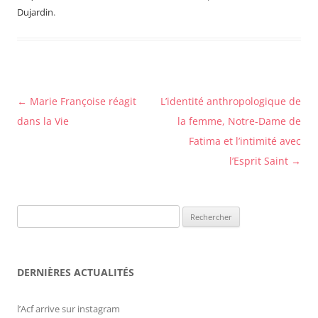
Dujardin
.
Navigation
←
Marie Françoise réagit
L’identité anthropologique de
des
dans la Vie
la femme, Notre-Dame de
articles
Fatima et l’intimité avec
l’Esprit Saint
→
Rechercher :
DERNIÈRES ACTUALITÉS
l’Acf arrive sur instagram