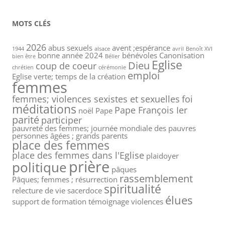
MOTS CLÉS
2026
abus sexuels
avent ;espérance
1944
alsace
avril
Benoît XVI
bonne année 2024
bénévoles
Canonisation
bien être
Bélier
Eglise
Dieu
coup de coeur
chrétien
cérémonie
emploi
Eglise verte; temps de la création
femmes
femmes; violences sexistes et sexuelles
foi
méditations
Pape François Ier
noël
Pape
parité
participer
pauvreté des femmes; journée mondiale des pauvres
personnes âgées ; grands parents
place des femmes
place des femmes dans l'Eglise
plaidoyer
prière
politique
pâques
rassemblement
Pâques; femmes ; résurrection
spiritualité
relecture de vie
sacerdoce
élues
support de formation
témoignage
violences