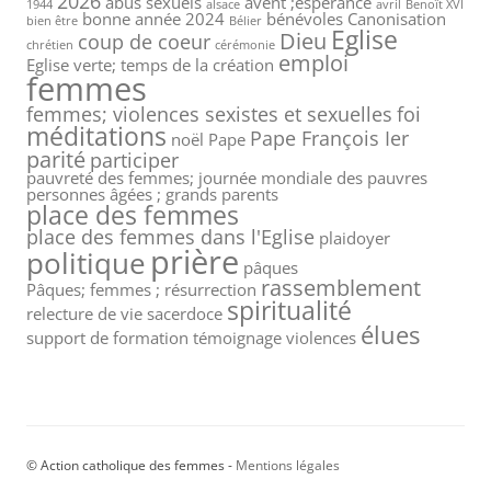
2026
abus sexuels
avent ;espérance
1944
alsace
avril
Benoît XVI
bonne année 2024
bénévoles
Canonisation
bien être
Bélier
Eglise
Dieu
coup de coeur
chrétien
cérémonie
emploi
Eglise verte; temps de la création
femmes
femmes; violences sexistes et sexuelles
foi
méditations
Pape François Ier
noël
Pape
parité
participer
pauvreté des femmes; journée mondiale des pauvres
personnes âgées ; grands parents
place des femmes
place des femmes dans l'Eglise
plaidoyer
prière
politique
pâques
rassemblement
Pâques; femmes ; résurrection
spiritualité
relecture de vie
sacerdoce
élues
support de formation
témoignage
violences
© Action catholique des femmes -
Mentions légales