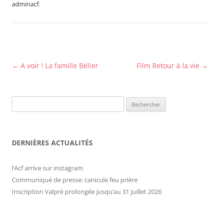
adminacf
.
Navigation
←
A voir ! La famille Bélier
Film Retour à la vie
→
des
articles
Rechercher :
DERNIÈRES ACTUALITÉS
l’Acf arrive sur instagram
Communiqué de presse: canicule feu prière
Inscription Valpré prolongée jusqu’au 31 juillet 2026