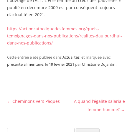
L’ouvrage de l’Acf : « Être femme au cœur des pauvretés »
publié en décembre 2009 est par conséquent toujours
d’actualité en 2021.
https://actioncatholiquedesfemmes.org/quels-
temoignages-dans-nos-publications/realites-daujourdhui-
dans-nos-publications/
Cette entrée a été publiée dans
Actualités
, et marquée avec
précarité alimentaire
, le
19 février 2021
par
Christiane Dujardin
.
Navigation
←
Cheminons vers Pâques
A quand l’égalité salariale
des
femme-homme?
→
articles
Rechercher :