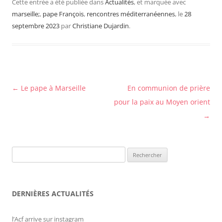
Cette entrée a été publiée dans
Actualités
, et marquée avec
marseille;
,
pape François
,
rencontres méditerranéennes
, le
28
septembre 2023
par
Christiane Dujardin
.
Navigation
←
Le pape à Marseille
En communion de prière
des
pour la paix au Moyen orient
articles
→
Rechercher :
DERNIÈRES ACTUALITÉS
l’Acf arrive sur instagram