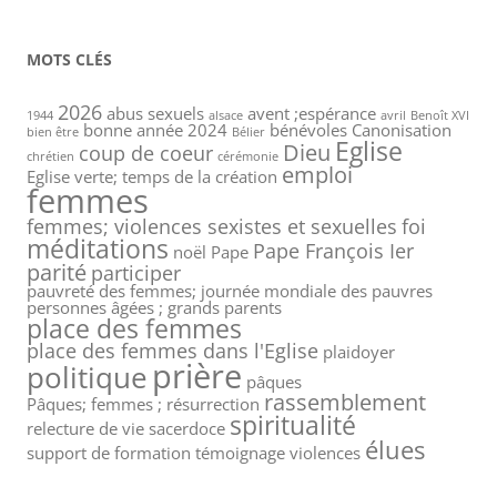
MOTS CLÉS
2026
abus sexuels
avent ;espérance
1944
alsace
avril
Benoît XVI
bonne année 2024
bénévoles
Canonisation
bien être
Bélier
Eglise
Dieu
coup de coeur
chrétien
cérémonie
emploi
Eglise verte; temps de la création
femmes
femmes; violences sexistes et sexuelles
foi
méditations
Pape François Ier
noël
Pape
parité
participer
pauvreté des femmes; journée mondiale des pauvres
personnes âgées ; grands parents
place des femmes
place des femmes dans l'Eglise
plaidoyer
prière
politique
pâques
rassemblement
Pâques; femmes ; résurrection
spiritualité
relecture de vie
sacerdoce
élues
support de formation
témoignage
violences