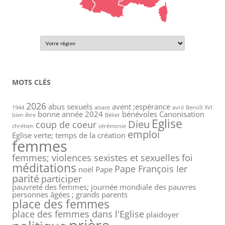
MOTS CLÉS
2026
abus sexuels
avent ;espérance
1944
alsace
avril
Benoît XVI
bonne année 2024
bénévoles
Canonisation
bien être
Bélier
Eglise
Dieu
coup de coeur
chrétien
cérémonie
emploi
Eglise verte; temps de la création
femmes
femmes; violences sexistes et sexuelles
foi
méditations
Pape François Ier
noël
Pape
parité
participer
pauvreté des femmes; journée mondiale des pauvres
personnes âgées ; grands parents
place des femmes
place des femmes dans l'Eglise
plaidoyer