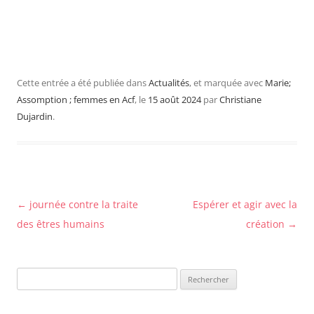
Cette entrée a été publiée dans
Actualités
, et marquée avec
Marie;
Assomption ; femmes en Acf
, le
15 août 2024
par
Christiane
Dujardin
.
Navigation
←
journée contre la traite
Espérer et agir avec la
des
des êtres humains
création
→
articles
Rechercher :