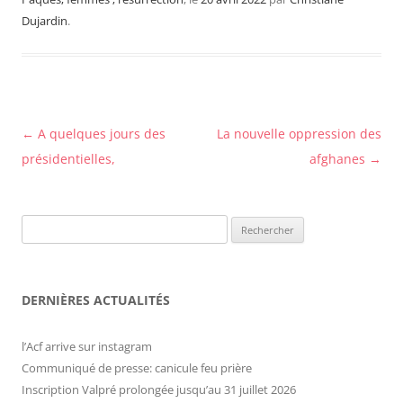
Dujardin
.
Navigation
←
A quelques jours des
La nouvelle oppression des
des
présidentielles,
afghanes
→
articles
Rechercher :
DERNIÈRES ACTUALITÉS
l’Acf arrive sur instagram
Communiqué de presse: canicule feu prière
Inscription Valpré prolongée jusqu’au 31 juillet 2026