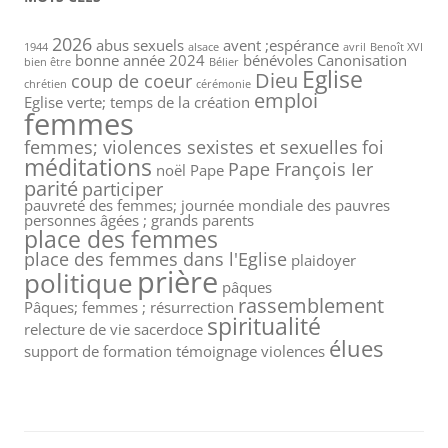
2026
abus sexuels
avent ;espérance
1944
alsace
avril
Benoît XVI
bonne année 2024
bénévoles
Canonisation
bien être
Bélier
Eglise
Dieu
coup de coeur
chrétien
cérémonie
emploi
Eglise verte; temps de la création
femmes
femmes; violences sexistes et sexuelles
foi
méditations
Pape François Ier
noël
Pape
parité
participer
pauvreté des femmes; journée mondiale des pauvres
personnes âgées ; grands parents
place des femmes
place des femmes dans l'Eglise
plaidoyer
prière
politique
pâques
rassemblement
Pâques; femmes ; résurrection
spiritualité
relecture de vie
sacerdoce
élues
support de formation
témoignage
violences