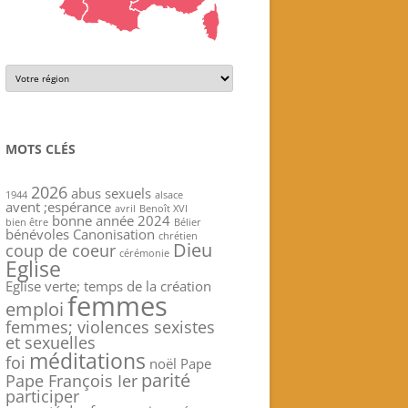
MOTS CLÉS
2026
abus sexuels
1944
alsace
avent ;espérance
avril
Benoît XVI
bonne année 2024
bien être
Bélier
bénévoles
Canonisation
chrétien
Dieu
coup de coeur
cérémonie
Eglise
Eglise verte; temps de la création
femmes
emploi
femmes; violences sexistes
et sexuelles
méditations
foi
noël
Pape
parité
Pape François Ier
participer