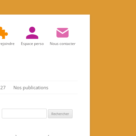
rejoindre
Espace perso
Nous contacter
027
Nos publications
Réalités d’aujourd’hui
Marie
Rechercher :
Les Actes de l’association
Spiritualité féminine