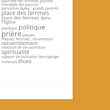
pauvreté des femmes; journée
mondiale des pauvres
personnes âgées ; grands parents
place des femmes
place des femmes dans
l'Eglise
politique
plaidoyer
prière
pâques
Pâques; femmes ; résurrection
rassemblement
relecture de vie
sacerdoce
spiritualité
support de formation
témoignage
élues
violences