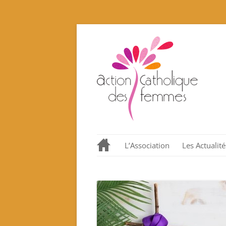
L’Association
Les Actualité
Notre histoire en quelques
dates.
Nos valeurs promues et
incarnées
Que proposons nous ?