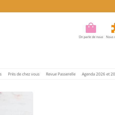
On parle de nous
Nous 
Aller
au
s
Près de chez vous
Revue Passerelle
Agenda 2026 et 2
contenu
Région Centre
Région Centre Est
Région EST
Région Ile de France