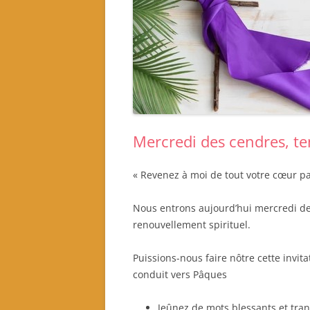
Notre fonctionnement
Quel projet associatif 2024-
2026?
Quels sont nos partenaires ?
Mercredi des cendres, te
« Revenez à moi de tout votre cœur par
Nous entrons aujourd’hui mercredi d
renouvellement spirituel.
Puissions-nous faire nôtre cette invi
conduit vers Pâques
Jeûnez de mots blessants et tra