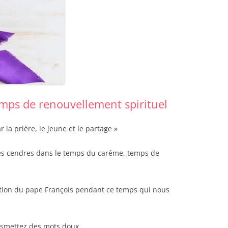
Région Midi Pyrénées
Région Provence
Méditerranée
Région Sud-Ouest
Région Nord
Région Ouest
mps de renouvellement spirituel
 la prière, le jeune et le partage »
es cendres dans le temps du carême, temps de
tation du pape François pendant ce temps qui nous
nsmettez des mots doux