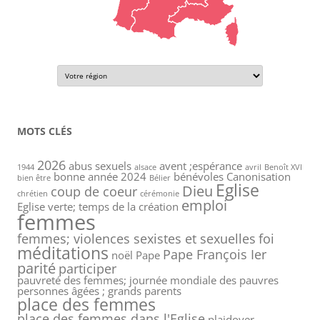
MOTS CLÉS
2026
abus sexuels
avent ;espérance
1944
alsace
avril
Benoît XVI
bonne année 2024
bénévoles
Canonisation
bien être
Bélier
Eglise
Dieu
coup de coeur
chrétien
cérémonie
emploi
Eglise verte; temps de la création
femmes
femmes; violences sexistes et sexuelles
foi
méditations
Pape François Ier
noël
Pape
parité
participer
pauvreté des femmes; journée mondiale des pauvres
personnes âgées ; grands parents
place des femmes
place des femmes dans l'Eglise
plaidoyer