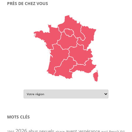
PRÈS DE CHEZ VOUS
MOTS CLÉS
2026
abus sexuels
avent ;espérance
1944
alsace
avril
Benoît XVI