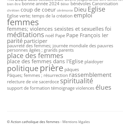
bonne année 2024
bénévoles
Canonisation
bien être
Bélier
Eglise
Dieu
coup de coeur
chrétien
cérémonie
emploi
Eglise verte; temps de la création
femmes
femmes; violences sexistes et sexuelles
foi
méditations
Pape François Ier
noël
Pape
parité
participer
pauvreté des femmes; journée mondiale des pauvres
personnes âgées ; grands parents
place des femmes
place des femmes dans l'Eglise
plaidoyer
prière
politique
pâques
rassemblement
Pâques; femmes ; résurrection
spiritualité
relecture de vie
sacerdoce
élues
support de formation
témoignage
violences
© Action catholique des femmes -
Mentions légales