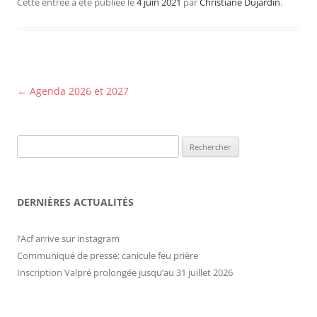
Cette entrée a été publiée le
4 juin 2021
par
Christiane Dujardin
.
Navigation
←
Agenda 2026 et 2027
des
articles
Rechercher :
DERNIÈRES ACTUALITÉS
l’Acf arrive sur instagram
Communiqué de presse: canicule feu prière
Inscription Valpré prolongée jusqu’au 31 juillet 2026