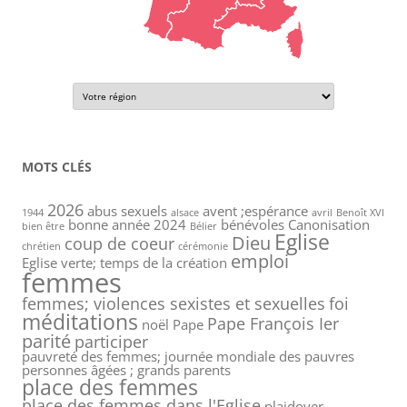
MOTS CLÉS
2026
abus sexuels
avent ;espérance
1944
alsace
avril
Benoît XVI
bonne année 2024
bénévoles
Canonisation
bien être
Bélier
Eglise
Dieu
coup de coeur
chrétien
cérémonie
emploi
Eglise verte; temps de la création
femmes
femmes; violences sexistes et sexuelles
foi
méditations
Pape François Ier
noël
Pape
parité
participer
pauvreté des femmes; journée mondiale des pauvres
personnes âgées ; grands parents
place des femmes
place des femmes dans l'Eglise
plaidoyer