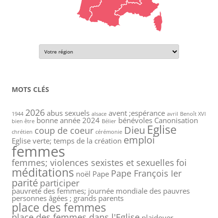
MOTS CLÉS
2026
abus sexuels
avent ;espérance
1944
alsace
avril
Benoît XVI
bonne année 2024
bénévoles
Canonisation
bien être
Bélier
Eglise
Dieu
coup de coeur
chrétien
cérémonie
emploi
Eglise verte; temps de la création
femmes
femmes; violences sexistes et sexuelles
foi
méditations
Pape François Ier
noël
Pape
parité
participer
pauvreté des femmes; journée mondiale des pauvres
personnes âgées ; grands parents
place des femmes
place des femmes dans l'Eglise
plaidoyer