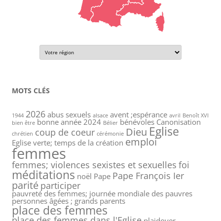
MOTS CLÉS
2026
abus sexuels
avent ;espérance
1944
alsace
avril
Benoît XVI
bonne année 2024
bénévoles
Canonisation
bien être
Bélier
Eglise
Dieu
coup de coeur
chrétien
cérémonie
emploi
Eglise verte; temps de la création
femmes
femmes; violences sexistes et sexuelles
foi
méditations
Pape François Ier
noël
Pape
parité
participer
pauvreté des femmes; journée mondiale des pauvres
personnes âgées ; grands parents
place des femmes
place des femmes dans l'Eglise
plaidoyer