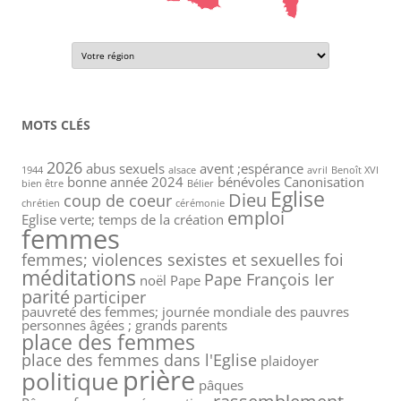
MOTS CLÉS
2026
abus sexuels
avent ;espérance
1944
alsace
avril
Benoît XVI
bonne année 2024
bénévoles
Canonisation
bien être
Bélier
Eglise
Dieu
coup de coeur
chrétien
cérémonie
emploi
Eglise verte; temps de la création
femmes
femmes; violences sexistes et sexuelles
foi
méditations
Pape François Ier
noël
Pape
parité
participer
pauvreté des femmes; journée mondiale des pauvres
personnes âgées ; grands parents
place des femmes
place des femmes dans l'Eglise
plaidoyer
prière
politique
pâques