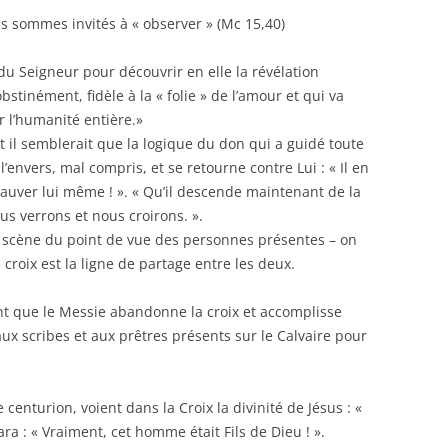
Région Midi Pyrénées
 sommes invités à « observer » (Mc 15,40)
Région Provence
Méditerranée
du Seigneur pour découvrir en elle la révélation
Région Sud-Ouest
stinément, fidèle à la « folie » de l’amour et qui va
r l’humanité entière.»
Région Nord
 et il semblerait que la logique du don qui a guidé toute
Région Ouest
à l’envers, mal compris, et se retourne contre Lui : « Il en
 sauver lui même ! ». « Qu’il descende maintenant de la
 nous verrons et nous croirons. ».
e scène du point de vue des personnes présentes – on
 croix est la ligne de partage entre les deux.
ent que le Messie abandonne la croix et accomplisse
ux scribes et aux prêtres présents sur le Calvaire pour
 centurion, voient dans la Croix la divinité de Jésus : «
ara : « Vraiment, cet homme était Fils de Dieu ! ».