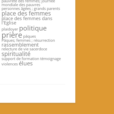
pauvreté des femmes; journée
mondiale des pauvres
personnes âgées ; grands parents
place des femmes
place des femmes dans
l'Eglise
politique
plaidoyer
prière
pâques
Pâques; femmes ; résurrection
rassemblement
relecture de vie
sacerdoce
spiritualité
support de formation
témoignage
élues
violences