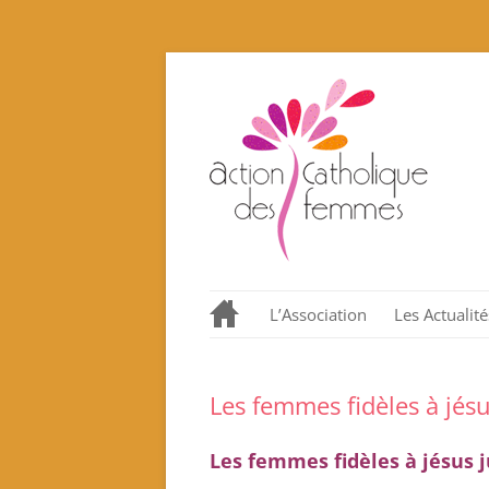
L’Association
Les Actualité
Notre histoire en quelques
dates.
Les femmes fidèles à jésu
Nos valeurs promues et
incarnées
Les femmes fidèles à jésus j
Que proposons nous ?