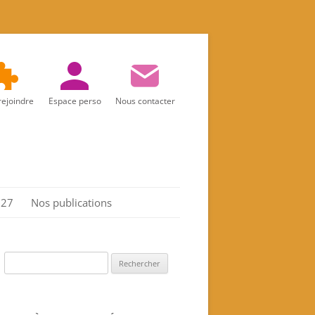
rejoindre
Espace perso
Nous contacter
027
Nos publications
Réalités d’aujourd’hui
Marie
Rechercher :
Les Actes de l’association
Spiritualité féminine