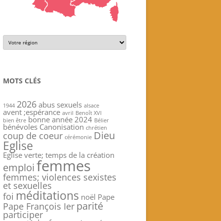
MOTS CLÉS
2026
abus sexuels
1944
alsace
avent ;espérance
avril
Benoît XVI
bonne année 2024
bien être
Bélier
bénévoles
Canonisation
chrétien
Dieu
coup de coeur
cérémonie
Eglise
Eglise verte; temps de la création
femmes
emploi
femmes; violences sexistes
et sexuelles
méditations
foi
noël
Pape
parité
Pape François Ier
participer