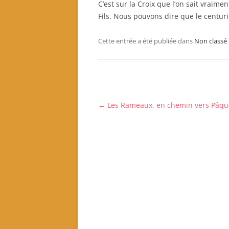
C’est sur la Croix que l’on sait vraimen
Fils. Nous pouvons dire que le centur
Cette entrée a été publiée dans
Non classé
Navigation
←
Les Rameaux, en chemin vers Pâqu
des
articles