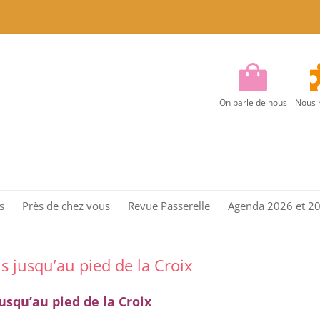
On parle de nous
Nous 
Aller
au
s
Près de chez vous
Revue Passerelle
Agenda 2026 et 2
contenu
Région Centre
Région Centre Est
s jusqu’au pied de la Croix
Région EST
usqu’au pied de la Croix
Région Ile de France