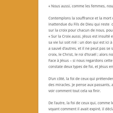
Notre fonctionnement
« Nous aussi, comme les femmes, nous
Quel projet associatif 2024-
2026?
Contemplons la souffrance et la mort 
Quels sont nos partenaires ?
inattendue du Fils de Dieu qui reste ob
sur la croix pour chacun de nous, pou
« Sur la Croix aussi, Jésus est insulté
sa vie lui soit nié : un don qui est ici 
a sauvé d’autres, et il ne peut pas se
croix, le Christ, le roi d’Israël ; alors
Face à Jésus – si nous regardons cett
constate deux types de foi, et Jésus en
D’un côté, la foi de ceux qui prétend
des miracles. Je pense aux passants, a
voir comment tout cela va finir.
De l’autre, la foi de ceux qui, comme le
voyant comment il avait expiré, il décl