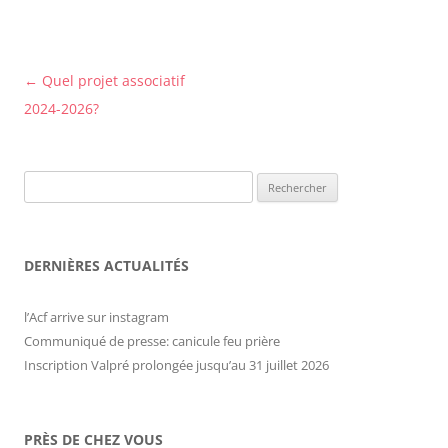
Navigation
←
Quel projet associatif
des
2024-2026?
articles
Rechercher :
DERNIÈRES ACTUALITÉS
l’Acf arrive sur instagram
Communiqué de presse: canicule feu prière
Inscription Valpré prolongée jusqu’au 31 juillet 2026
PRÈS DE CHEZ VOUS