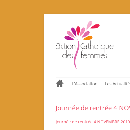
L’Association
Les Actualité
Notre histoire en quelques
dates.
Journée de rentrée 4 N
Nos valeurs promues et
incarnées
Journée de rentrée 4 NOVEMBRE 2019
Que proposons nous ?