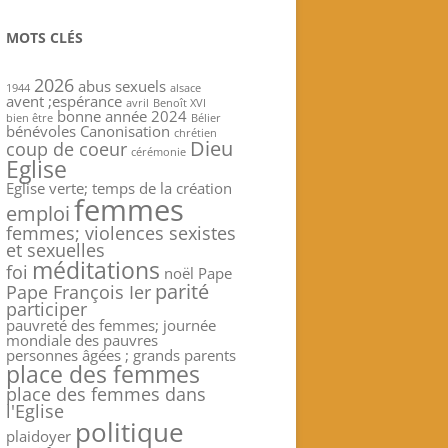
MOTS CLÉS
2026
abus sexuels
1944
alsace
avent ;espérance
avril
Benoît XVI
bonne année 2024
bien être
Bélier
bénévoles
Canonisation
chrétien
Dieu
coup de coeur
cérémonie
Eglise
Eglise verte; temps de la création
femmes
emploi
femmes; violences sexistes
et sexuelles
méditations
foi
noël
Pape
parité
Pape François Ier
participer
pauvreté des femmes; journée
mondiale des pauvres
personnes âgées ; grands parents
place des femmes
place des femmes dans
l'Eglise
politique
plaidoyer