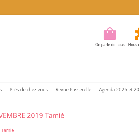
On parle de nous
Nous 
Aller
au
s
Près de chez vous
Revue Passerelle
Agenda 2026 et 2
contenu
Région Centre
Région Centre Est
OVEMBRE 2019 Tamié
Région EST
 Tamié
Région Ile de France