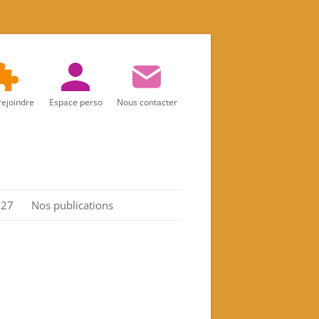
rejoindre
Espace perso
Nous contacter
027
Nos publications
Réalités d’aujourd’hui
Marie
Les Actes de l’association
Spiritualité féminine