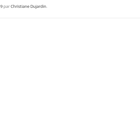
Région Midi Pyrénées
19
par
Christiane Dujardin
.
Région Provence
Méditerranée
Région Sud-Ouest
Région Nord
Région Ouest