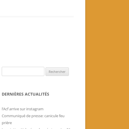
Livres historiques de
l’association
Secrets culinaires de famille
Rechercher :
DERNIÈRES ACTUALITÉS
l’Acf arrive sur instagram
Communiqué de presse: canicule feu
prière