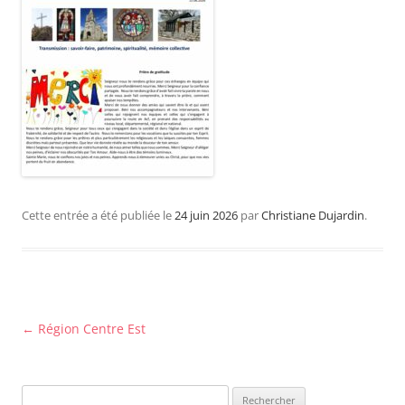
Cette entrée a été publiée le
24 juin 2026
par
Christiane Dujardin
.
Navigation
←
Région Centre Est
des
articles
Rechercher :