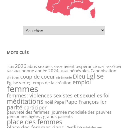
MOTS CLÉS
2026
abus sexuels
avent ;espérance
1944
alsace
avril
Benoît XVI
bonne année 2024
bénévoles
Canonisation
bien être
Bélier
Eglise
Dieu
coup de coeur
chrétien
cérémonie
emploi
Eglise verte; temps de la création
femmes
femmes; violences sexistes et sexuelles
foi
méditations
Pape François Ier
noël
Pape
parité
participer
pauvreté des femmes; journée mondiale des pauvres
personnes âgées ; grands parents
place des femmes
place des femmes dans l'Eglise
plaidoyer