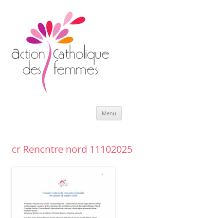
Aller
Menu
au
contenu
cr Rencntre nord 11102025