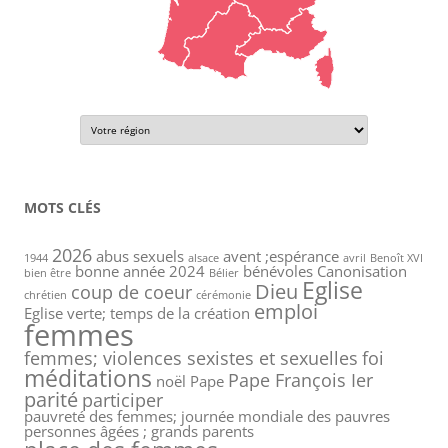
MOTS CLÉS
2026
abus sexuels
avent ;espérance
1944
alsace
avril
Benoît XVI
bonne année 2024
bénévoles
Canonisation
bien être
Bélier
Eglise
Dieu
coup de coeur
chrétien
cérémonie
emploi
Eglise verte; temps de la création
femmes
femmes; violences sexistes et sexuelles
foi
méditations
Pape François Ier
noël
Pape
parité
participer
pauvreté des femmes; journée mondiale des pauvres
personnes âgées ; grands parents