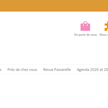
On parle de nous
Nous 
Aller
au
s
Près de chez vous
Revue Passerelle
Agenda 2026 et 2
contenu
Région Centre
Région Centre Est
Région EST
Région Ile de France