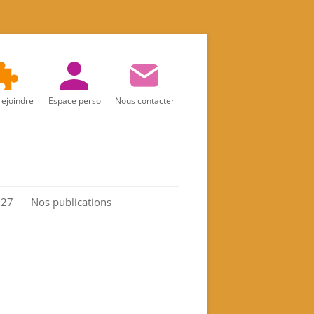
rejoindre
Espace perso
Nous contacter
027
Nos publications
Réalités d’aujourd’hui
Marie
Les Actes de l’association
Spiritualité féminine