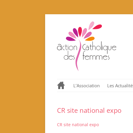
L’Association
Les Actualité
Notre histoire en quelques
dates.
CR site national expo
Nos valeurs promues et
incarnées
CR site national expo
Que proposons nous ?