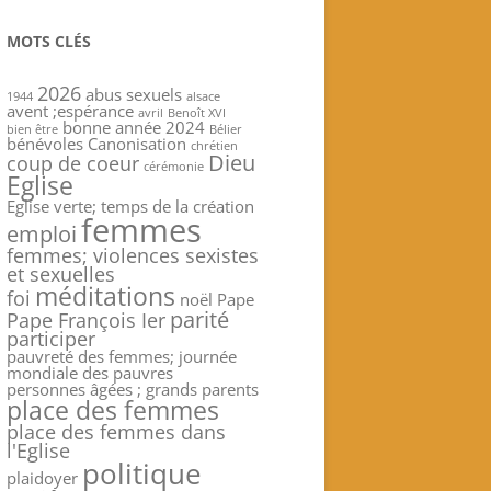
MOTS CLÉS
2026
abus sexuels
1944
alsace
avent ;espérance
avril
Benoît XVI
bonne année 2024
bien être
Bélier
bénévoles
Canonisation
chrétien
Dieu
coup de coeur
cérémonie
Eglise
Eglise verte; temps de la création
femmes
emploi
femmes; violences sexistes
et sexuelles
méditations
foi
noël
Pape
parité
Pape François Ier
participer
pauvreté des femmes; journée
mondiale des pauvres
personnes âgées ; grands parents
place des femmes
place des femmes dans
l'Eglise
politique
plaidoyer