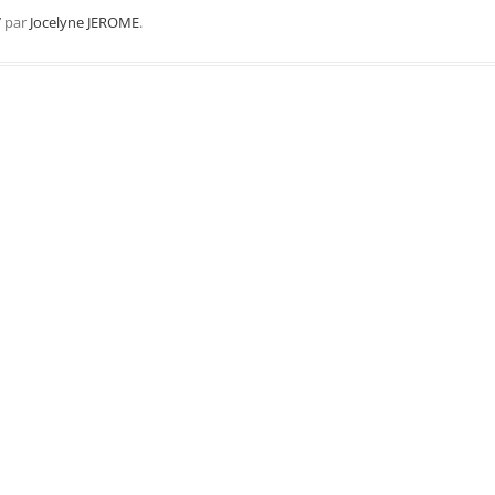
Région Midi Pyrénées
7
par
Jocelyne JEROME
.
Région Provence
Méditerranée
Région Sud-Ouest
Région Nord
Région Ouest