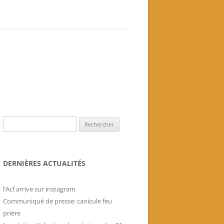
Livres historiques de
l’association
Secrets culinaires de famille
Rechercher :
DERNIÈRES ACTUALITÉS
l’Acf arrive sur instagram
Communiqué de presse: canicule feu
prière