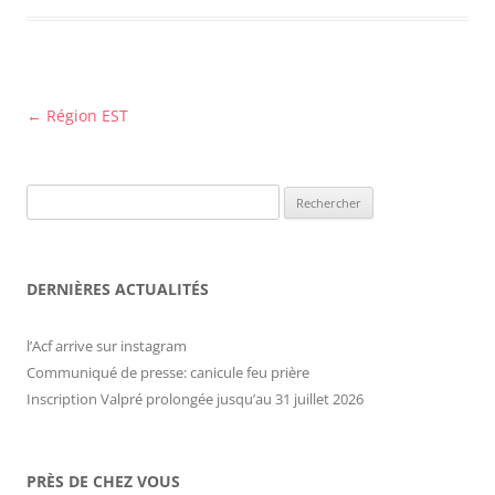
Navigation
←
Région EST
des
articles
Rechercher :
DERNIÈRES ACTUALITÉS
l’Acf arrive sur instagram
Communiqué de presse: canicule feu prière
Inscription Valpré prolongée jusqu’au 31 juillet 2026
PRÈS DE CHEZ VOUS