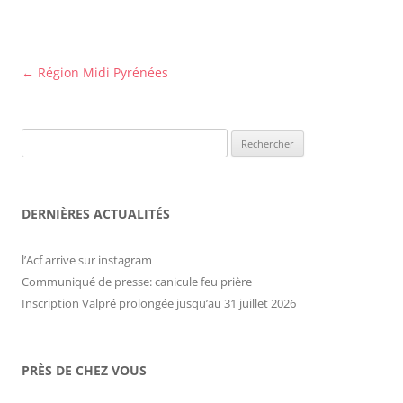
Navigation
←
Région Midi Pyrénées
des
articles
Rechercher :
DERNIÈRES ACTUALITÉS
l’Acf arrive sur instagram
Communiqué de presse: canicule feu prière
Inscription Valpré prolongée jusqu’au 31 juillet 2026
PRÈS DE CHEZ VOUS