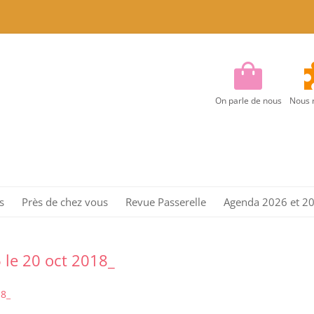
On parle de nous
Nous 
Aller
au
s
Près de chez vous
Revue Passerelle
Agenda 2026 et 2
contenu
Région Centre
Région Centre Est
 le 20 oct 2018_
Région EST
18_
Région Ile de France