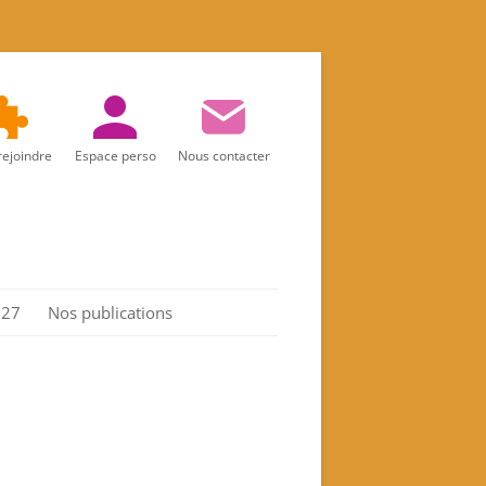
rejoindre
Espace perso
Nous contacter
027
Nos publications
Réalités d’aujourd’hui
Marie
Les Actes de l’association
Spiritualité féminine