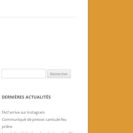
Livres historiques de
l’association
Secrets culinaires de famille
Rechercher :
DERNIÈRES ACTUALITÉS
l’Acf arrive sur instagram
Communiqué de presse: canicule feu
prière