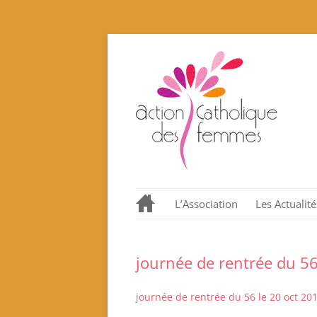
L’Association
Les Actualité
Notre histoire en quelques
dates.
journée de rentrée du 56
Nos valeurs promues et
incarnées
journée de rentrée du 56 le 20 oct 20
Que proposons nous ?