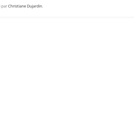
Région Midi Pyrénées
8
par
Christiane Dujardin
.
Région Provence
Méditerranée
Région Sud-Ouest
Région Nord
Région Ouest