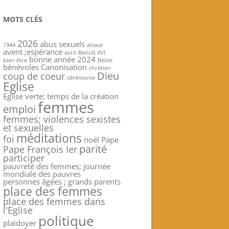
MOTS CLÉS
2026
abus sexuels
1944
alsace
avent ;espérance
avril
Benoît XVI
bonne année 2024
bien être
Bélier
bénévoles
Canonisation
chrétien
Dieu
coup de coeur
cérémonie
Eglise
Eglise verte; temps de la création
femmes
emploi
femmes; violences sexistes
et sexuelles
méditations
foi
noël
Pape
parité
Pape François Ier
participer
pauvreté des femmes; journée
mondiale des pauvres
personnes âgées ; grands parents
place des femmes
place des femmes dans
l'Eglise
politique
plaidoyer