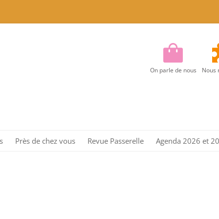
On parle de nous
Nous 
Aller
au
s
Près de chez vous
Revue Passerelle
Agenda 2026 et 2
contenu
Région Centre
Région Centre Est
Région EST
Région Ile de France