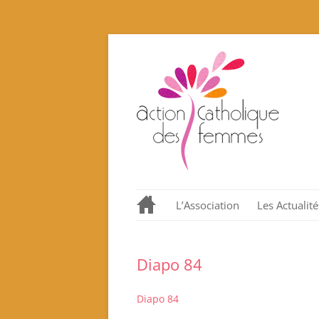
L’Association
Les Actualité
Notre histoire en quelques
dates.
Diapo 84
Nos valeurs promues et
incarnées
Diapo 84
Que proposons nous ?