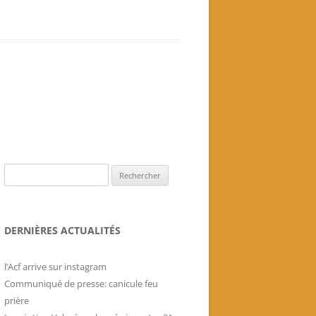
Livres historiques de
l’association
Secrets culinaires de famille
Rechercher :
DERNIÈRES ACTUALITÉS
l’Acf arrive sur instagram
Communiqué de presse: canicule feu
prière