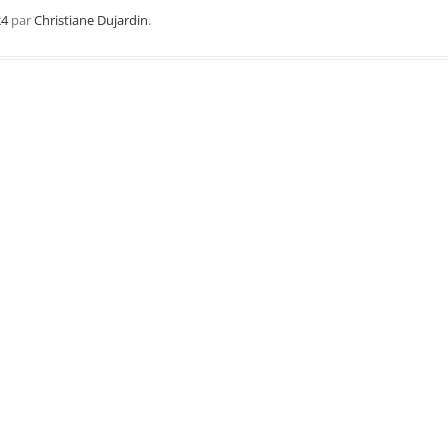
Région Midi Pyrénées
24
par
Christiane Dujardin
.
Région Provence
Méditerranée
Région Sud-Ouest
Région Nord
Région Ouest