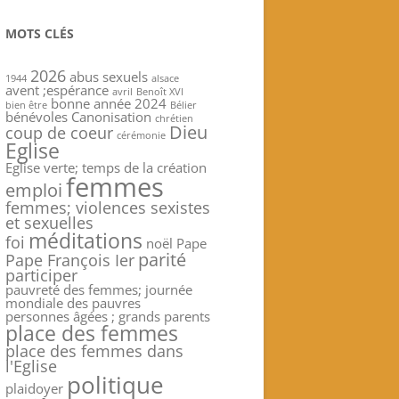
MOTS CLÉS
2026
abus sexuels
1944
alsace
avent ;espérance
avril
Benoît XVI
bonne année 2024
bien être
Bélier
bénévoles
Canonisation
chrétien
Dieu
coup de coeur
cérémonie
Eglise
Eglise verte; temps de la création
femmes
emploi
femmes; violences sexistes
et sexuelles
méditations
foi
noël
Pape
parité
Pape François Ier
participer
pauvreté des femmes; journée
mondiale des pauvres
personnes âgées ; grands parents
place des femmes
place des femmes dans
l'Eglise
politique
plaidoyer