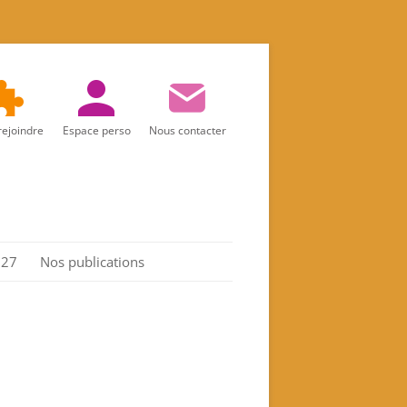
rejoindre
Espace perso
Nous contacter
027
Nos publications
Réalités d’aujourd’hui
Marie
Les Actes de l’association
Spiritualité féminine