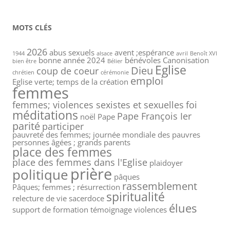
MOTS CLÉS
2026
abus sexuels
avent ;espérance
1944
alsace
avril
Benoît XVI
bonne année 2024
bénévoles
Canonisation
bien être
Bélier
Eglise
Dieu
coup de coeur
chrétien
cérémonie
emploi
Eglise verte; temps de la création
femmes
femmes; violences sexistes et sexuelles
foi
méditations
Pape François Ier
noël
Pape
parité
participer
pauvreté des femmes; journée mondiale des pauvres
personnes âgées ; grands parents
place des femmes
place des femmes dans l'Eglise
plaidoyer
prière
politique
pâques
rassemblement
Pâques; femmes ; résurrection
spiritualité
relecture de vie
sacerdoce
élues
support de formation
témoignage
violences