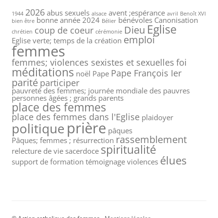
2026
abus sexuels
avent ;espérance
1944
alsace
avril
Benoît XVI
bonne année 2024
bénévoles
Canonisation
bien être
Bélier
Eglise
Dieu
coup de coeur
chrétien
cérémonie
emploi
Eglise verte; temps de la création
femmes
femmes; violences sexistes et sexuelles
foi
méditations
Pape François Ier
noël
Pape
parité
participer
pauvreté des femmes; journée mondiale des pauvres
personnes âgées ; grands parents
place des femmes
place des femmes dans l'Eglise
plaidoyer
prière
politique
pâques
rassemblement
Pâques; femmes ; résurrection
spiritualité
relecture de vie
sacerdoce
élues
support de formation
témoignage
violences