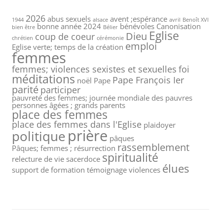
2026
abus sexuels
avent ;espérance
1944
alsace
avril
Benoît XVI
bonne année 2024
bénévoles
Canonisation
bien être
Bélier
Eglise
Dieu
coup de coeur
chrétien
cérémonie
emploi
Eglise verte; temps de la création
femmes
femmes; violences sexistes et sexuelles
foi
méditations
Pape François Ier
noël
Pape
parité
participer
pauvreté des femmes; journée mondiale des pauvres
personnes âgées ; grands parents
place des femmes
place des femmes dans l'Eglise
plaidoyer
prière
politique
pâques
rassemblement
Pâques; femmes ; résurrection
spiritualité
relecture de vie
sacerdoce
élues
support de formation
témoignage
violences