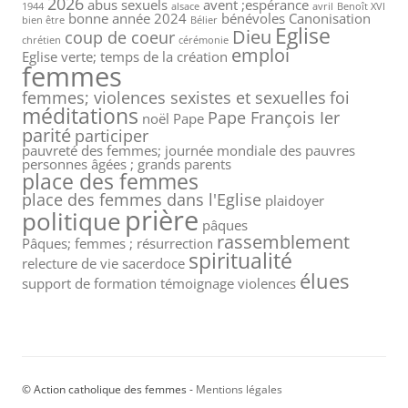
2026
abus sexuels
avent ;espérance
1944
alsace
avril
Benoît XVI
bonne année 2024
bénévoles
Canonisation
bien être
Bélier
Eglise
Dieu
coup de coeur
chrétien
cérémonie
emploi
Eglise verte; temps de la création
femmes
femmes; violences sexistes et sexuelles
foi
méditations
Pape François Ier
noël
Pape
parité
participer
pauvreté des femmes; journée mondiale des pauvres
personnes âgées ; grands parents
place des femmes
place des femmes dans l'Eglise
plaidoyer
prière
politique
pâques
rassemblement
Pâques; femmes ; résurrection
spiritualité
relecture de vie
sacerdoce
élues
support de formation
témoignage
violences
© Action catholique des femmes -
Mentions légales