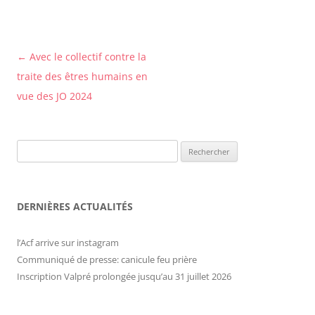
Navigation
←
Avec le collectif contre la
des
traite des êtres humains en
articles
vue des JO 2024
Rechercher :
DERNIÈRES ACTUALITÉS
l’Acf arrive sur instagram
Communiqué de presse: canicule feu prière
Inscription Valpré prolongée jusqu’au 31 juillet 2026