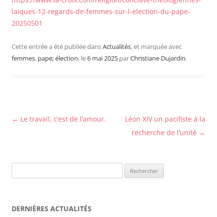
laiques-12-regards-de-femmes-sur-l-election-du-pape-
20250501
Cette entrée a été publiée dans
Actualités
, et marquée avec
femmes
,
pape; élection
, le
6 mai 2025
par
Christiane Dujardin
.
Navigation
←
Le travail, c’est de l’amour.
Léon XIV un pacifiste à la
des
recherche de l’unité
→
articles
Rechercher :
DERNIÈRES ACTUALITÉS