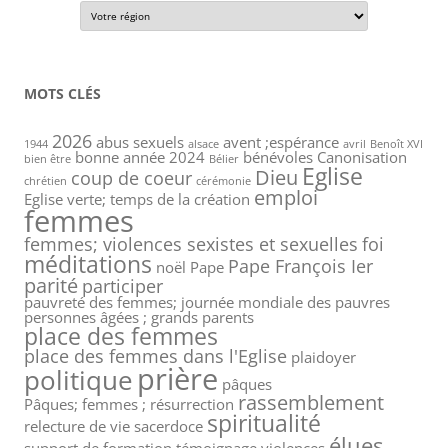
MOTS CLÉS
2026
abus sexuels
avent ;espérance
1944
alsace
avril
Benoît XVI
bonne année 2024
bénévoles
Canonisation
bien être
Bélier
Eglise
Dieu
coup de coeur
chrétien
cérémonie
emploi
Eglise verte; temps de la création
femmes
femmes; violences sexistes et sexuelles
foi
méditations
Pape François Ier
noël
Pape
parité
participer
pauvreté des femmes; journée mondiale des pauvres
personnes âgées ; grands parents
place des femmes
place des femmes dans l'Eglise
plaidoyer
prière
politique
pâques
rassemblement
Pâques; femmes ; résurrection
spiritualité
relecture de vie
sacerdoce
élues