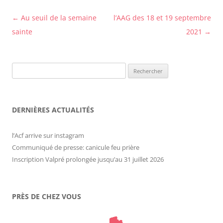
Navigation
←
Au seuil de la semaine
l’AAG des 18 et 19 septembre
des
sainte
2021
→
articles
Rechercher :
DERNIÈRES ACTUALITÉS
l’Acf arrive sur instagram
Communiqué de presse: canicule feu prière
Inscription Valpré prolongée jusqu’au 31 juillet 2026
PRÈS DE CHEZ VOUS