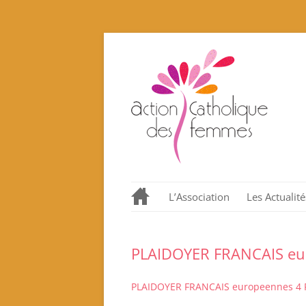
L’Association
Les Actualité
Notre histoire en quelques
dates.
PLAIDOYER FRANCAIS eur
Nos valeurs promues et
incarnées
PLAIDOYER FRANCAIS europeennes 4 P
Que proposons nous ?