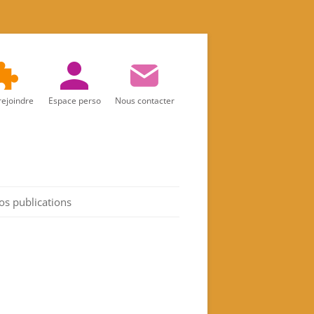
rejoindre
Espace perso
Nous contacter
os publications
Réalités d’aujourd’hui
Marie
Les Actes de l’association
Spiritualité féminine