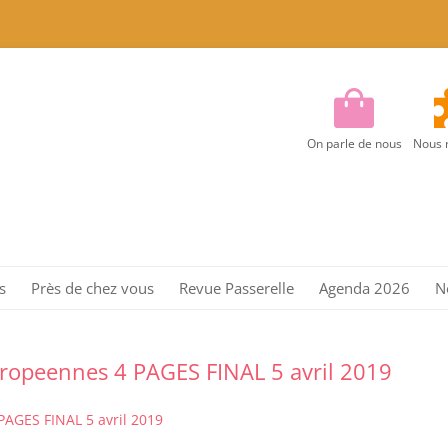
On parle de nous
Nous 
Aller
au
s
Près de chez vous
Revue Passerelle
Agenda 2026
N
contenu
Région Centre
Région Centre Est
opeennes 4 PAGES FINAL 5 avril 2019
Région EST
AGES FINAL 5 avril 2019
Région Ile de France