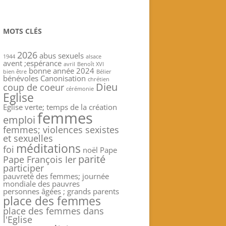
MOTS CLÉS
2026
abus sexuels
1944
alsace
avent ;espérance
avril
Benoît XVI
bonne année 2024
bien être
Bélier
bénévoles
Canonisation
chrétien
Dieu
coup de coeur
cérémonie
Eglise
Eglise verte; temps de la création
femmes
emploi
femmes; violences sexistes
et sexuelles
méditations
foi
noël
Pape
parité
Pape François Ier
participer
pauvreté des femmes; journée
mondiale des pauvres
personnes âgées ; grands parents
place des femmes
place des femmes dans
l'Eglise