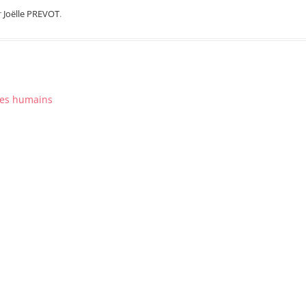
Région Midi Pyrénées
r
Joëlle PREVOT
.
Région Provence
Méditerranée
Région Sud-Ouest
Région Nord
tres humains
Région Ouest