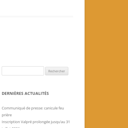
Livres historiques de
l’association
Secrets culinaires de famille
Rechercher :
DERNIÈRES ACTUALITÉS
Communiqué de presse: canicule feu
prière
Inscription Valpré prolongée jusqu’au 31