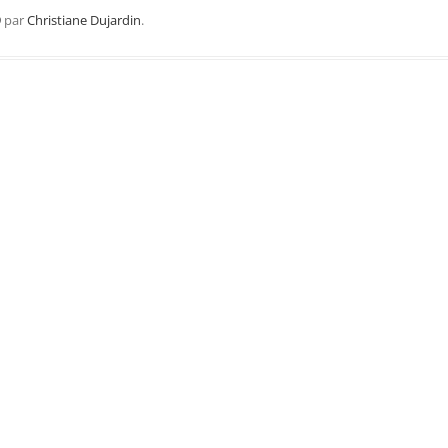
Région Midi Pyrénées
9
par
Christiane Dujardin
.
Région Provence
Méditerranée
Région Sud-Ouest
Région Nord
Région Ouest