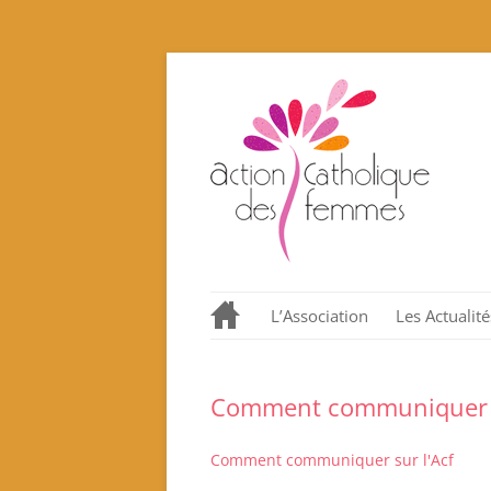
L’Association
Les Actualité
Notre histoire en quelques
dates.
Comment communiquer s
Nos valeurs promues et
incarnées
Comment communiquer sur l'Acf
Que proposons nous ?