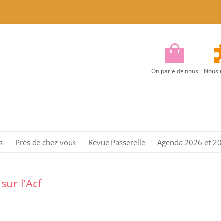
On parle de nous
Nous 
Aller
au
s
Près de chez vous
Revue Passerelle
Agenda 2026 et 2
contenu
Région Centre
Région Centre Est
ur l’Acf
Région EST
Région Ile de France