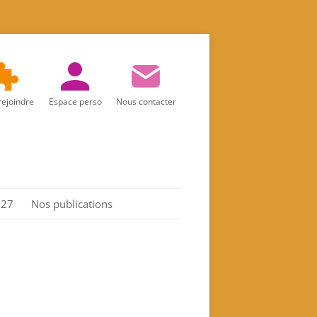
rejoindre
Espace perso
Nous contacter
027
Nos publications
Réalités d’aujourd’hui
Marie
Les Actes de l’association
Spiritualité féminine