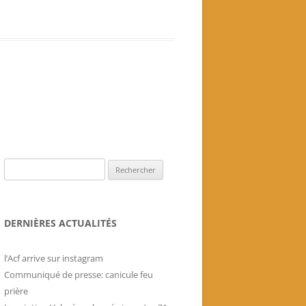
Livres historiques de
l’association
Secrets culinaires de famille
Rechercher :
DERNIÈRES ACTUALITÉS
l’Acf arrive sur instagram
Communiqué de presse: canicule feu
prière