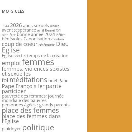
MOTS CLÉS
2026
abus sexuels
1944
alsace
avent ;espérance
avril
Benoît XVI
bonne année 2024
bien être
Bélier
bénévoles
Canonisation
chrétien
Dieu
coup de coeur
cérémonie
Eglise
Eglise verte; temps de la création
femmes
emploi
femmes; violences sexistes
et sexuelles
méditations
foi
noël
Pape
parité
Pape François Ier
participer
pauvreté des femmes; journée
mondiale des pauvres
personnes âgées ; grands parents
place des femmes
place des femmes dans
l'Eglise
politique
plaidoyer