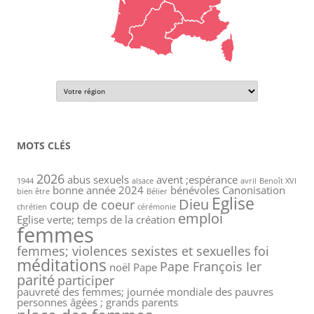
MOTS CLÉS
2026
abus sexuels
avent ;espérance
1944
alsace
avril
Benoît XVI
bonne année 2024
bénévoles
Canonisation
bien être
Bélier
Eglise
Dieu
coup de coeur
chrétien
cérémonie
emploi
Eglise verte; temps de la création
femmes
femmes; violences sexistes et sexuelles
foi
méditations
Pape François Ier
noël
Pape
parité
participer
pauvreté des femmes; journée mondiale des pauvres
personnes âgées ; grands parents