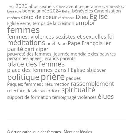
2026
abus sexuels
avent ;espérance
1944
alsace
avril
Benoît XVI
bonne année 2024
bénévoles
Canonisation
bien être
Bélier
Eglise
Dieu
coup de coeur
chrétien
cérémonie
emploi
Eglise verte; temps de la création
femmes
femmes; violences sexistes et sexuelles
foi
méditations
Pape François Ier
noël
Pape
parité
participer
pauvreté des femmes; journée mondiale des pauvres
personnes âgées ; grands parents
place des femmes
place des femmes dans l'Eglise
plaidoyer
prière
politique
pâques
rassemblement
Pâques; femmes ; résurrection
spiritualité
relecture de vie
sacerdoce
élues
support de formation
témoignage
violences
© Action catholique des femmes -
Mentions légales