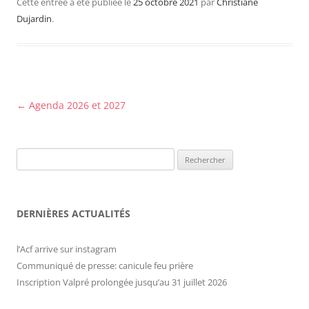
Cette entrée a été publiée le
25 octobre 2021
par
Christiane
Dujardin
.
Navigation
←
Agenda 2026 et 2027
des
articles
Rechercher :
DERNIÈRES ACTUALITÉS
l’Acf arrive sur instagram
Communiqué de presse: canicule feu prière
Inscription Valpré prolongée jusqu’au 31 juillet 2026