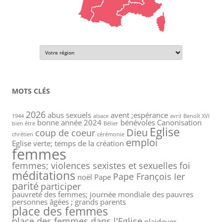
MOTS CLÉS
2026
abus sexuels
avent ;espérance
1944
alsace
avril
Benoît XVI
bonne année 2024
bénévoles
Canonisation
bien être
Bélier
Eglise
Dieu
coup de coeur
chrétien
cérémonie
emploi
Eglise verte; temps de la création
femmes
femmes; violences sexistes et sexuelles
foi
méditations
Pape François Ier
noël
Pape
parité
participer
pauvreté des femmes; journée mondiale des pauvres
personnes âgées ; grands parents
place des femmes
place des femmes dans l'Eglise
plaidoyer