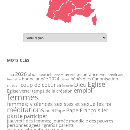
MOTS CLÉS
2026
abus sexuels
avent ;espérance
1944
alsace
avril
Benoît XVI
bonne année 2024
bénévoles
Canonisation
bien être
Bélier
Eglise
Dieu
coup de coeur
chrétien
cérémonie
emploi
Eglise verte; temps de la création
femmes
femmes; violences sexistes et sexuelles
foi
méditations
Pape François Ier
noël
Pape
parité
participer
pauvreté des femmes; journée mondiale des pauvres
personnes âgées ; grands parents