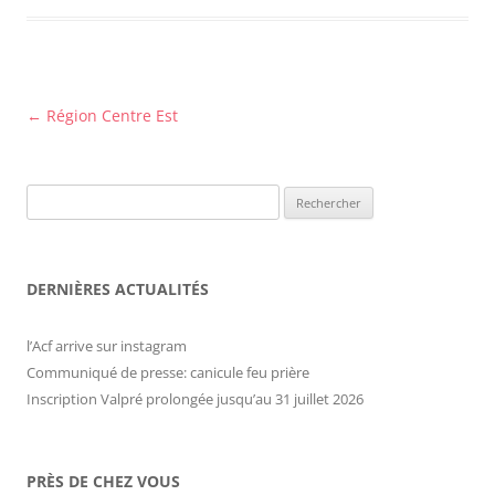
Navigation
←
Région Centre Est
des
articles
Rechercher :
DERNIÈRES ACTUALITÉS
l’Acf arrive sur instagram
Communiqué de presse: canicule feu prière
Inscription Valpré prolongée jusqu’au 31 juillet 2026
PRÈS DE CHEZ VOUS