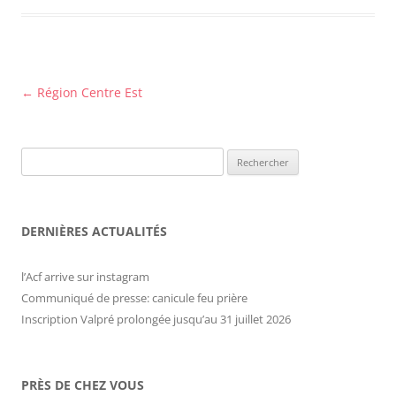
Navigation
←
Région Centre Est
des
articles
Rechercher :
DERNIÈRES ACTUALITÉS
l’Acf arrive sur instagram
Communiqué de presse: canicule feu prière
Inscription Valpré prolongée jusqu’au 31 juillet 2026
PRÈS DE CHEZ VOUS