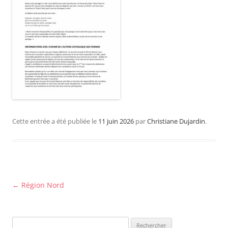
Cette entrée a été publiée le
11 juin 2026
par
Christiane Dujardin
.
Navigation
←
Région Nord
des
articles
Rechercher :