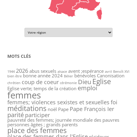
MOTS CLÉS
2026
abus sexuels
avent ;espérance
1944
alsace
avril
Benoît XVI
bonne année 2024
bénévoles
Canonisation
bien être
Bélier
Eglise
Dieu
coup de coeur
chrétien
cérémonie
emploi
Eglise verte; temps de la création
femmes
femmes; violences sexistes et sexuelles
foi
méditations
Pape François Ier
noël
Pape
parité
participer
pauvreté des femmes; journée mondiale des pauvres
personnes âgées ; grands parents
place des femmes
place des femmes dans l'Eglise
plaidoyer