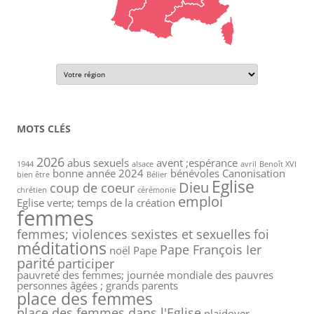
MOTS CLÉS
2026
abus sexuels
avent ;espérance
1944
alsace
avril
Benoît XVI
bonne année 2024
bénévoles
Canonisation
bien être
Bélier
Eglise
Dieu
coup de coeur
chrétien
cérémonie
emploi
Eglise verte; temps de la création
femmes
femmes; violences sexistes et sexuelles
foi
méditations
Pape François Ier
noël
Pape
parité
participer
pauvreté des femmes; journée mondiale des pauvres
personnes âgées ; grands parents
place des femmes
place des femmes dans l'Eglise
plaidoyer